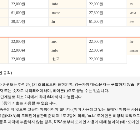
22,000원
.info
22,000원
.tv
61,600원
.name
27,800원
.asia
30,370원
.in
61,600원
.tw
22,000원
.net
22,000원
.kr
22,000원
.info
22,000원
.name
22,000원
.한국
22,000원
인 규칙)
숫자 0~9 또는 하이픈(-)의 조합으로만 표현되며, 영문자의 대/소문자는 구별하지 않습니
자 또는 숫자로 시작되어야하며, 하이픈(-)으로 끝날 수는 없습니다.
 단계별로 최소 2자에서 최대 64자까지 가능합니다.
바(_)등의 기호는 사용할 수 없습니다.
중복되지 않도록 고유한 이름이어야 합니다. (이미 사용되고 있는 도메인 이름은 사용
(KISA)의 도메인이름관리준칙 제 4조 2항에 의해, ‘or.kr’ 도메인은 비영리 목적
록 자격에 부합하지 않는 경우, KISA로부터 도메인 사용에 대해 불이익 (예 : 도메인 