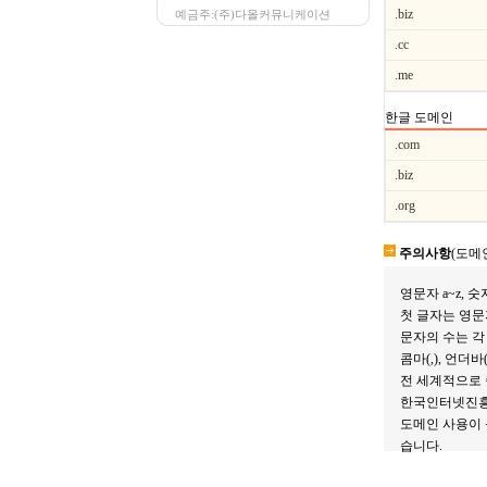
.biz
예금주:(주)다올커뮤니케이션
.cc
.me
한글 도메인
.com
.biz
.org
주의사항
(도메
영문자 a~z, 
첫 글자는 영문
문자의 수는 각
콤마(,), 언더
전 세계적으로 
한국인터넷진흥원
도메인 사용이 등
습니다.