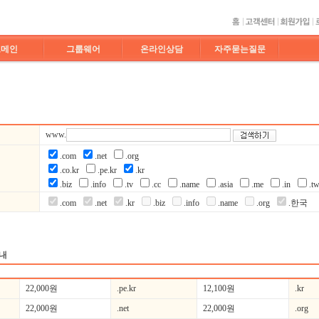
도메인
그룹웨어
온라인상담
자주묻는질문
www.
.com
.net
.org
.co.kr
.pe.kr
.kr
.biz
.info
.tv
.cc
.name
.asia
.me
.in
.t
.com
.net
.kr
.biz
.info
.name
.org
.한국
내
22,000원
.pe.kr
12,100원
.kr
22,000원
.net
22,000원
.org