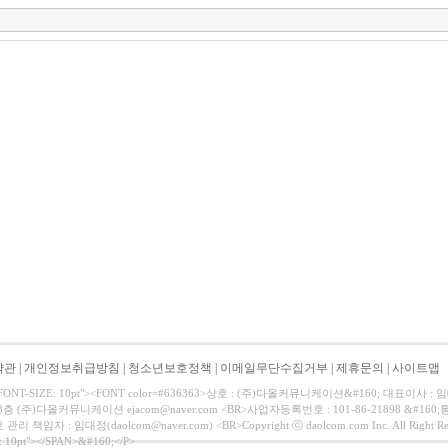
약관
|
개인정보취급방침
|
청소년보호정책
|
이메일무단수집거부
|
제휴문의
|
사이트맵
e="FONT-SIZE: 10pt"><FONT color=#636363>상호 : (주)다올커뮤니케이션&#160; 대표이
3층 (주)다올커뮤니케이션 ejacom@naver.com <BR>사업자등록번호 : 101-86-21898 &#
책임자 : 임대정(daolcom@naver.com) <BR>Copyright ⓒ daolcom.com Inc. All Right Res
: 10pt"></SPAN>&#160;</P>