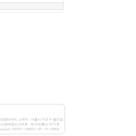
사 : 임대정&#160; 소재지 : 서울시 마포구 월드컵
160;통신판매업신고번호 : 제 마포통신 5471호
erved.</FONT></SPAN></P> <P><SPAN