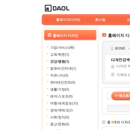
홈페이지디자인
호스팅
홈페이지 
홈페이지 디자인
기업/서비스(98)
HOME
교육/학문(5)
건강/병원(5)
디자인 
컴퓨터/인터넷(1)
가격대 
커뮤니티(0)
엔터테인먼트(0)
생활/가정(6)
레저/스포츠(0)
여행/세계정보(33)
경제/재테크(2)
사회/정치(0)
총
0
개의 디자
종교/문화(0)