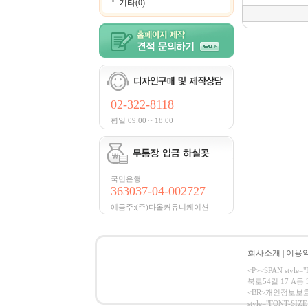
기타(0)
02-322-8118
평일 09:00 ~ 18:00
국민은행
363037-04-002727
예금주:(주)다올커뮤니케이션
회사소개
|
이용
<P><SPAN styl
북로54길 17 A동 
<BR>개인정보보호 관리 
style="FONT-SIZE