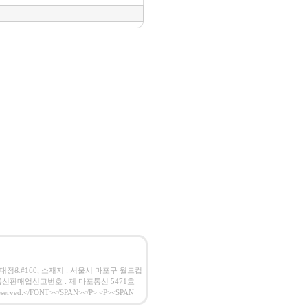
사 : 임대정&#160; 소재지 : 서울시 마포구 월드컵
160;통신판매업신고번호 : 제 마포통신 5471호
erved.</FONT></SPAN></P> <P><SPAN