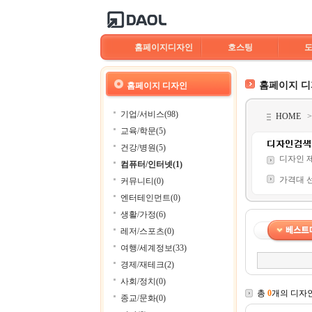
홈페이지디자인
호스팅
홈페이지 
홈페이지 디자인
기업/서비스(98)
HOME
교육/학문(5)
건강/병원(5)
디자인 
컴퓨터/인터넷(1)
가격대 
커뮤니티(0)
엔터테인먼트(0)
생활/가정(6)
레저/스포츠(0)
여행/세계정보(33)
경제/재테크(2)
사회/정치(0)
총
0
개의 디자
종교/문화(0)