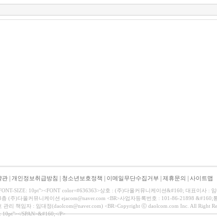
약관
|
개인정보취급방침
|
청소년보호정책
|
이메일무단수집거부
|
제휴문의
|
사이트맵
e="FONT-SIZE: 10pt"><FONT color=#636363>상호 : (주)다올커뮤니케이션&#160; 대표이
3층 (주)다올커뮤니케이션 ejacom@naver.com <BR>사업자등록번호 : 101-86-21898 &#
책임자 : 임대정(daolcom@naver.com) <BR>Copyright ⓒ daolcom.com Inc. All Right Res
: 10pt"></SPAN>&#160;</P>