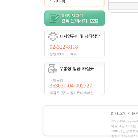
기타(0)
02-322-8118
평일 09:00 ~ 18:00
국민은행
363037-04-002727
예금주:(주)다올커뮤니케이션
회사소개
|
이용
<P><SPAN styl
북로54길 17 A동 
<BR>개인정보보호 관리 
style="FONT-SIZE