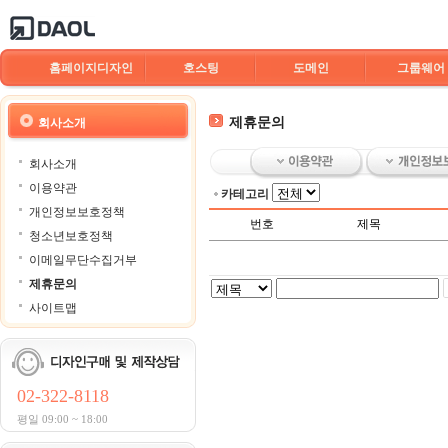
홈페이지디자인
호스팅
도메인
그룹웨어
제휴문의
회사소개
회사소개
이용약관
카테고리
개인정보보호정책
번호
제목
청소년보호정책
이메일무단수집거부
제휴문의
사이트맵
02-322-8118
평일 09:00 ~ 18:00