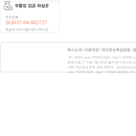
국민은행
363037-04-002727
예금주:(주)다올커뮤니케이션
회사소개
|
이용약관
|
개인정보취급방침
|
<P><SPAN style="FONT-SIZE: 10pt">
북로54길 17 A동 3층 (주)다올커뮤니케이션 ejac
<BR>개인정보보호 관리 책임자 : 임대정(daolcom@naver
style="FONT-SIZE: 10pt"></SPAN>&#160;</P>