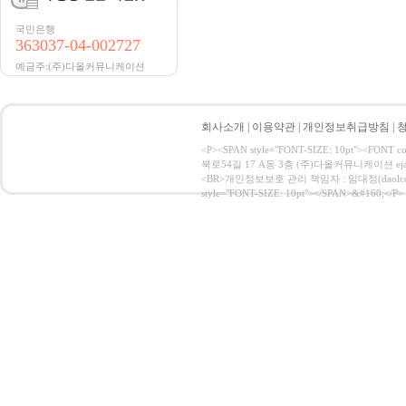
국민은행
363037-04-002727
예금주:(주)다올커뮤니케이션
회사소개
|
이용약관
|
개인정보취급방침
|
<P><SPAN style="FONT-SIZE: 10pt">
북로54길 17 A동 3층 (주)다올커뮤니케이션 ejac
<BR>개인정보보호 관리 책임자 : 임대정(daolcom@naver
style="FONT-SIZE: 10pt"></SPAN>&#160;</P>